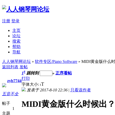
注册
登录
主页
论坛
搜索
帮助
导航
人人钢琴网论坛
»
软件专区/Piano Software
» MIDI黄金版什么
返回列表
发帖
#
1
跳转到
»
正序看帖
打印
zyb7744
T
字体大小:
t
发表于 2017-8-10 22:36
|
只看该作者
五音不全
MIDI黄金版什么时候出
帖子
1
主题