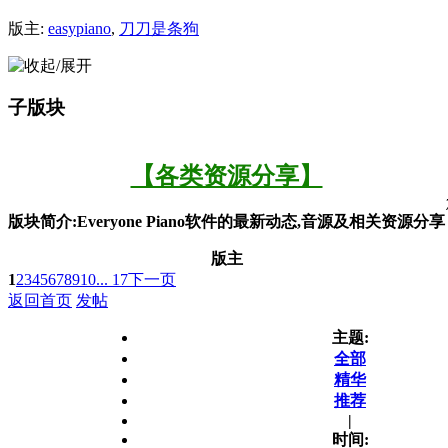
版主:
easypiano
,
刀刀是条狗
子版块
【各类资源分享】
版块简介:Everyone Piano软件的最新动态,音源及相关资源分享
版主
1
2
3
4
5
6
7
8
9
10
... 17
下一页
返回首页
发帖
主题:
全部
精华
推荐
|
时间: