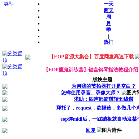
类型
一天
两天
周
月
季
|
热门
【EOP音源大集合】百度网盘高速下载
【EOP魔鬼训练营】键盘钢琴指法教程介绍
版块主题
为何我的节拍器打开是空白？
怎样使用录音、录像大师？
求助：四声部简谱转五线谱
拜托了，request，欧捏该，多做几个
eop连midi后，一踩踏板就自动发某
回复