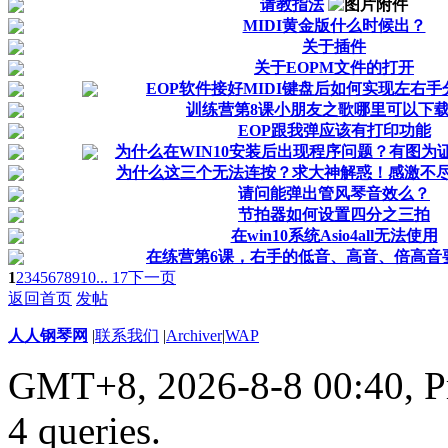
请教指法
MIDI黄金版什么时候出？
关于插件
关于EOPM文件的打开
EOP软件接好MIDI键盘后如何实现左右
训练营第8课小朋友之歌哪里可以下
EOP跟我弹应该有打印功能
为什么在WIN10安装后出现程序问题？有图为
为什么这三个无法连按？求大神解惑！感激不
请问能弹出管风琴音效么？
节拍器如何设置四分之三拍
在win10系统Asio4all无法使用
在练营第6课，右手的低音、高音、倍高音
1
2
3
4
5
6
7
8
9
10
... 17
下一页
返回首页
发帖
人人钢琴网
|
联系我们
|
Archiver
|
WAP
GMT+8, 2026-8-8 00:40,
P
4 queries
.