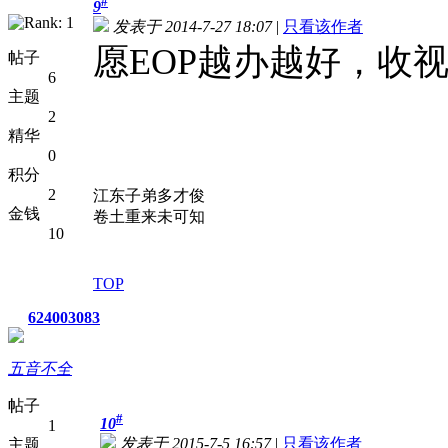
#
9
发表于 2014-7-27 18:07
|
只看该作者
愿EOP越办越好，收
帖子
6
主题
2
精华
0
积分
2
江东子弟多才俊
金钱
卷土重来未可知
10
TOP
624003083
五音不全
帖子
#
10
1
发表于 2015-7-5 16:57
|
只看该作者
主题