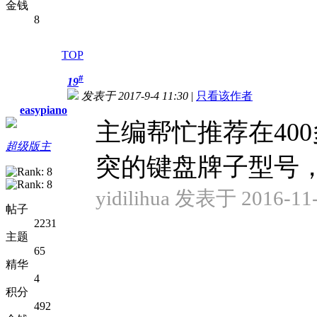
金钱
8
TOP
#
19
发表于 2017-9-4 11:30
|
只看该作者
easypiano
主编帮忙推荐在40
超级版主
突的键盘牌子型号，哪
yidilihua 发表于 2016-11-
帖子
2231
主题
65
精华
4
积分
492