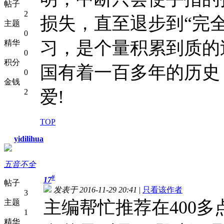
帖子
2
损失，直至退步到“完
主题
0
习，是个量积累到质的
精华
0
积分
国有着一百多年的历史
0
金钱
爱!
2
TOP
yidilihua
五音不全
#
17
帖子
发表于 2016-11-29 20:41
|
只看该作者
3
主编帮忙推荐在400
主题
1
精华