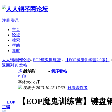
注册
登录
主页
论坛
搜索
帮助
导航
人人钢琴网论坛
»
EOP魔鬼训练营
»
【EOP魔鬼训练营2.0版】
返回列表
发帖
#
1
跳转到
»
倒序看帖
打印
T
字体大小:
t
发表于 2013-10-25 17:30
|
只看该作者
【EOP魔鬼训练营】键盘
EOP
主编