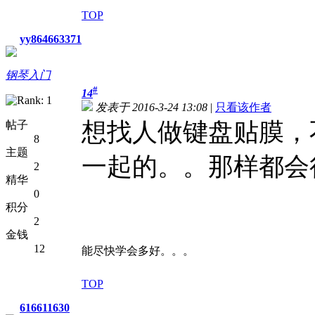
TOP
yy864663371
钢琴入门
#
14
发表于 2016-3-24 13:08
|
只看该作者
想找人做键盘贴膜，
帖子
8
主题
一起的。。那样都会
2
精华
0
积分
2
金钱
12
能尽快学会多好。。。
TOP
616611630