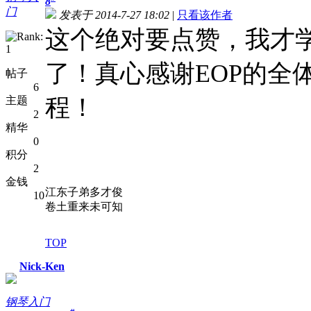
8
门
发表于 2014-7-27 18:02
|
只看该作者
这个绝对要点赞，我才学
了！真心感谢EOP的全
帖子
6
程！
主题
2
精华
0
积分
2
金钱
江东子弟多才俊
10
卷土重来未可知
TOP
Nick-Ken
钢琴入门