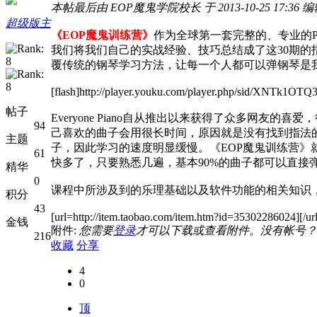
本帖最后由 EOP魔鬼学院校长 于 2013-10-25 17:36 
超级版主
《EOP魔鬼训练营》
作为全球第一套完整的、专业的
我们将我们自己的实战经验、技巧总结成了这30期的
覆传统的钢琴学习方法，让每一个人都可以弹钢琴是
[flash]http://player.youku.com/player.php/sid/XNTk1OTQ3
帖子
Everyone Piano自从推出以来获得了众多网友
94
己喜欢的曲子会用很长时间，原因就是没有找到指法
主题
子，因此学习的速度明显缓慢。《EOP魔鬼训练营
61
快多了，只要熟悉几遍，基本90%的曲子都可以直接
精华
0
课程中所涉及到的乐理基础以及软件功能的相关知识
积分
43
[url=http://item.taobao.com/item.htm?id=35302286024][/url
金钱
附件:
您需要
登录
才可以下载或查看附件。没有帐号？
216
收藏
分享
4
0
顶