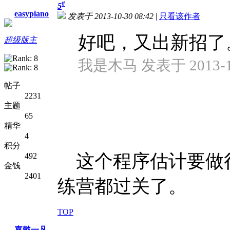
#
5
easypiano
发表于 2013-10-30 08:42
|
只看该作者
好吧，又出新招了
超级版主
我是木马 发表于 2013-10-
帖子
2231
主题
65
精华
4
积分
这个程序估计要做
492
金钱
2401
练营都过关了。
TOP
嘉懿一凡