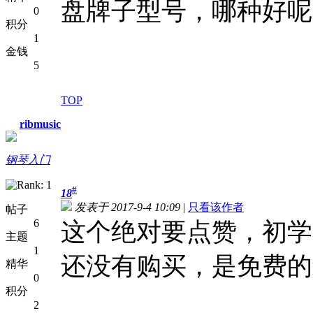
盘牌子型号，哪种好呢
0
积分
1
金钱
5
TOP
ribmusic
钢琴入门
#
18
发表于 2017-9-4 10:09
|
只看该作者
帖子
6
这个绝对要点赞，初学
主题
1
还没有购买，是免费的ma
精华
0
积分
2