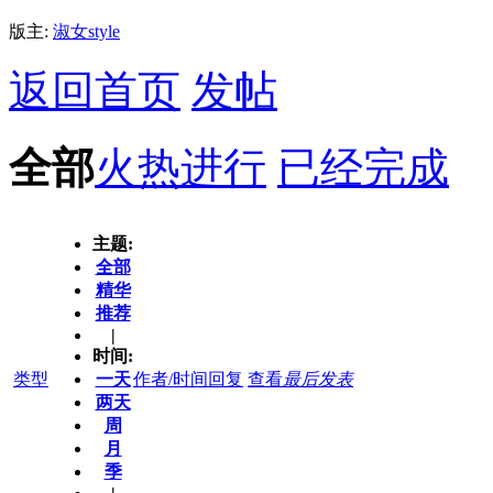
版主:
淑女style
返回首页
发帖
全部
火热进行
已经完成
主题:
全部
精华
推荐
|
时间:
类型
一天
作者/时间
回复
查看
最后发表
两天
周
月
季