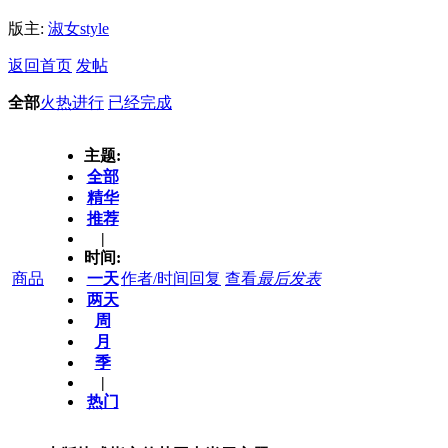
版主:
淑女style
返回首页
发帖
全部
火热进行
已经完成
主题:
全部
精华
推荐
|
时间:
商品
一天
作者/时间
回复
查看
最后发表
两天
周
月
季
|
热门