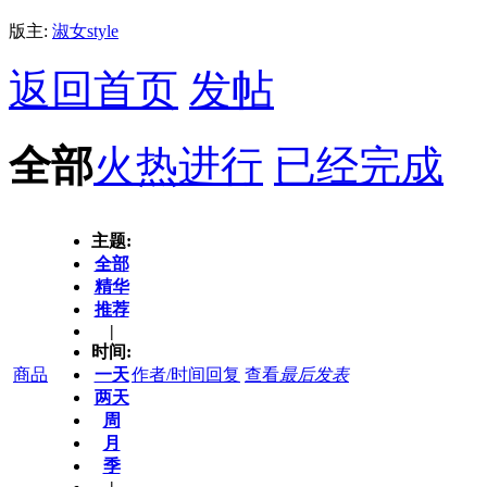
版主:
淑女style
返回首页
发帖
全部
火热进行
已经完成
主题:
全部
精华
推荐
|
时间:
商品
一天
作者/时间
回复
查看
最后发表
两天
周
月
季