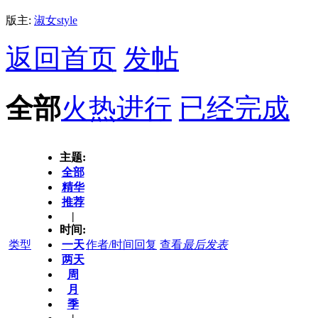
版主:
淑女style
返回首页
发帖
全部
火热进行
已经完成
主题:
全部
精华
推荐
|
时间:
类型
一天
作者/时间
回复
查看
最后发表
两天
周
月
季