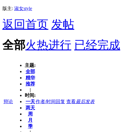
版主:
淑女style
返回首页
发帖
全部
火热进行
已经完成
主题:
全部
精华
推荐
|
时间:
辩论
一天
作者/时间
回复
查看
最后发表
两天
周
月
季