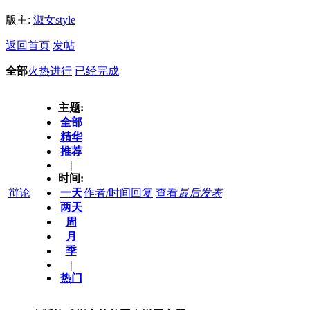
版主:
淑女style
返回首页
发帖
全部
火热进行
已经完成
主题:
全部
精华
推荐
|
时间:
辩论
一天
作者/时间
回复
查看
最后发表
两天
周
月
季
|
热门