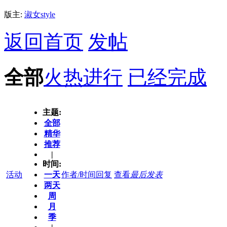
版主:
淑女style
返回首页
发帖
全部
火热进行
已经完成
主题:
全部
精华
推荐
|
时间:
活动
一天
作者/时间
回复
查看
最后发表
两天
周
月
季