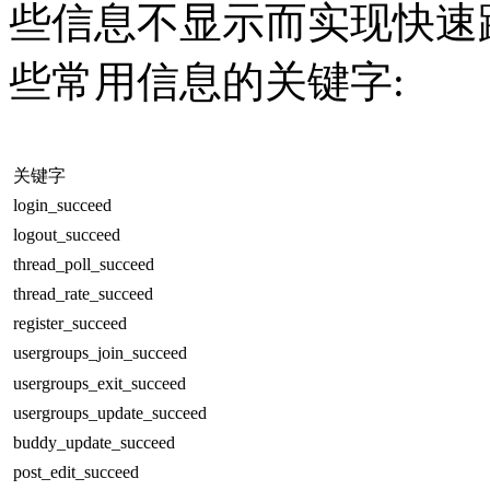
些信息不显示而实现快速跳转
些常用信息的关键字:
关键字
login_succeed
logout_succeed
thread_poll_succeed
thread_rate_succeed
register_succeed
usergroups_join_succeed
usergroups_exit_succeed
usergroups_update_succeed
buddy_update_succeed
post_edit_succeed