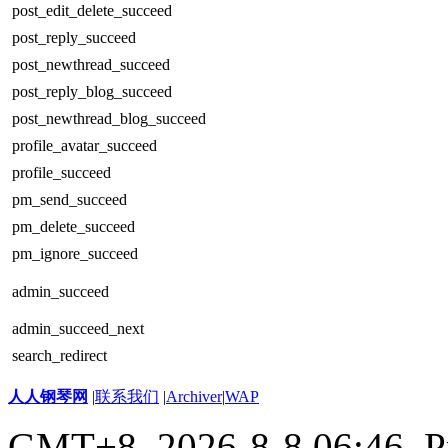
post_edit_delete_succeed
post_reply_succeed
post_newthread_succeed
post_reply_blog_succeed
post_newthread_blog_succeed
profile_avatar_succeed
profile_succeed
pm_send_succeed
pm_delete_succeed
pm_ignore_succeed
admin_succeed
admin_succeed_next
search_redirect
人人钢琴网
|
联系我们
|
Archiver
|
WAP
GMT+8, 2026-8-8 06:46,
P