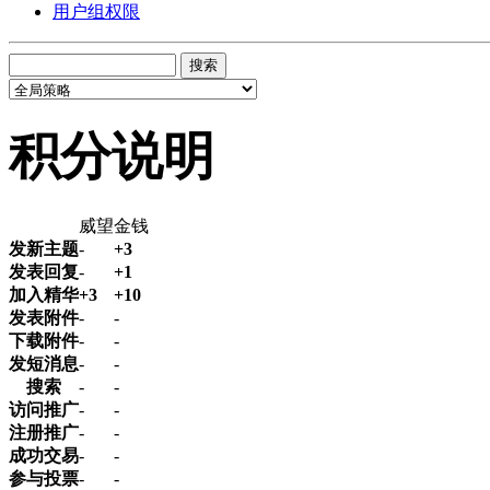
用户组权限
搜索
积分说明
威望
金钱
发新主题
-
+3
发表回复
-
+1
加入精华
+3
+10
发表附件
-
-
下载附件
-
-
发短消息
-
-
搜索
-
-
访问推广
-
-
注册推广
-
-
成功交易
-
-
参与投票
-
-