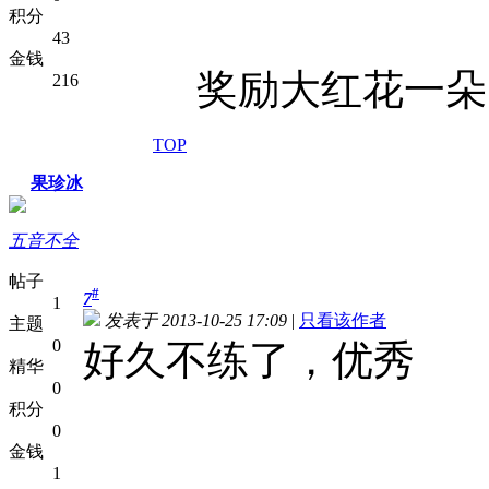
积分
43
金钱
奖励大红花一朵！加
216
TOP
果珍冰
五音不全
帖子
#
7
1
发表于 2013-10-25 17:09
|
只看该作者
主题
0
好久不练了，优秀
精华
0
积分
0
金钱
1