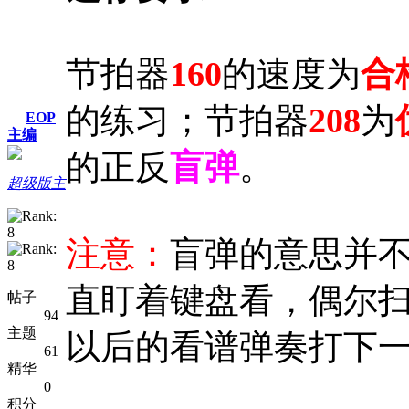
节拍器
160
的速度为
合
的练习；节拍器
208
为
EOP
主编
的正反
盲弹
。
超级版主
注意：
盲弹的意思并
直盯着键盘看，偶尔
帖子
94
主题
以后的看谱弹奏打下
61
精华
0
积分