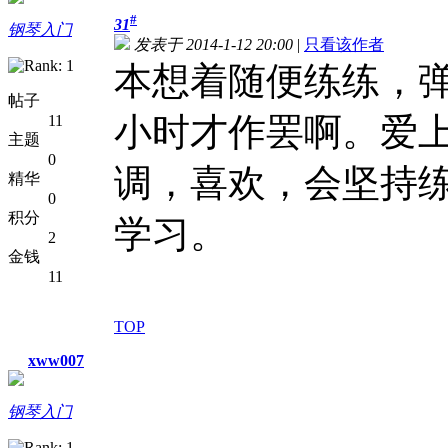
#
31
钢琴入门
发表于 2014-1-12 20:00
|
只看该作者
本想着随便练练，
帖子
小时才作罢啊。爱
11
主题
0
调，喜欢，会坚持练
精华
0
积分
学习。
2
金钱
11
TOP
xww007
钢琴入门