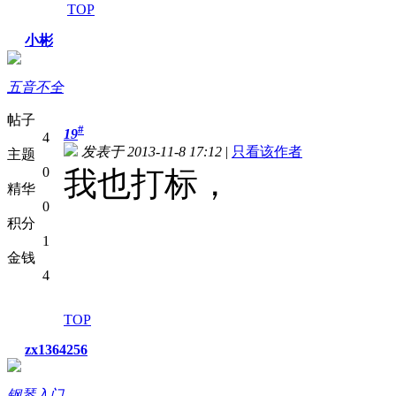
TOP
小彬
五音不全
帖子
#
19
4
发表于 2013-11-8 17:12
|
只看该作者
主题
0
我也打标，
精华
0
积分
1
金钱
4
TOP
zx1364256
钢琴入门