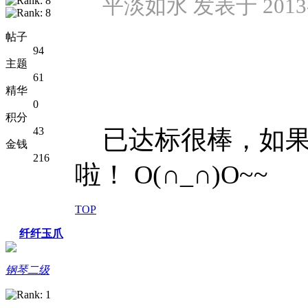
平淡如水 发表于 2013-10
帖子
94
主题
61
精华
0
积分
43
已达标很棒，如果可以
金钱
216
啦！ O(∩_∩)O~~
TOP
纤纤玉爪
钢琴二级