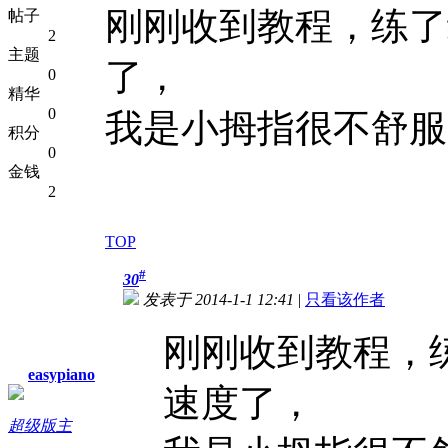
刚刚收到教程，练了
帖子
2
主题
了，
0
精华
0
我是小拇指很不舒服
积分
0
金钱
2
TOP
#
30
发表于 2014-1-1 12:41
|
只看该作者
刚刚收到教程，练
easypiano
速度了，
超级版主