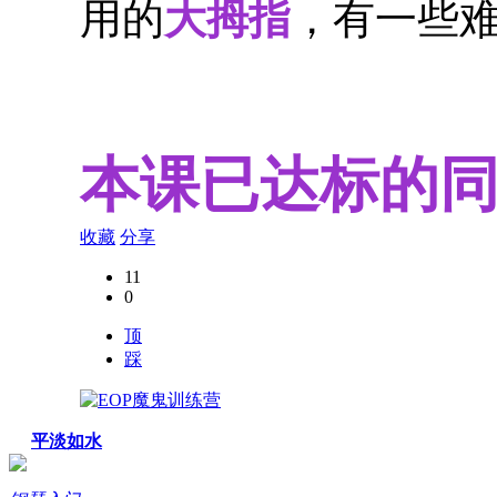
用的
大拇指
，有一些
本课已达标的
收藏
分享
11
0
顶
踩
平淡如水