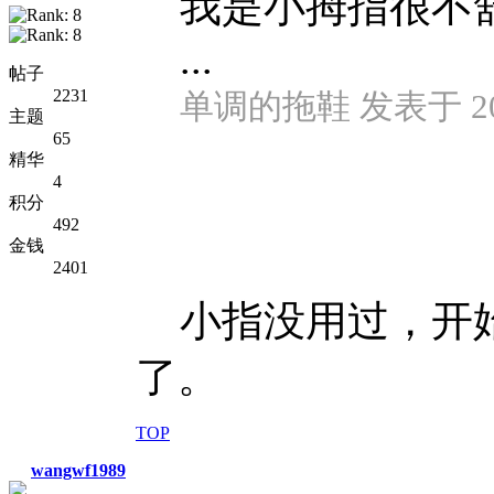
我是小拇指很不
...
帖子
2231
单调的拖鞋 发表于 2014
主题
65
精华
4
积分
492
金钱
2401
小指没用过，开始
了。
TOP
wangwf1989