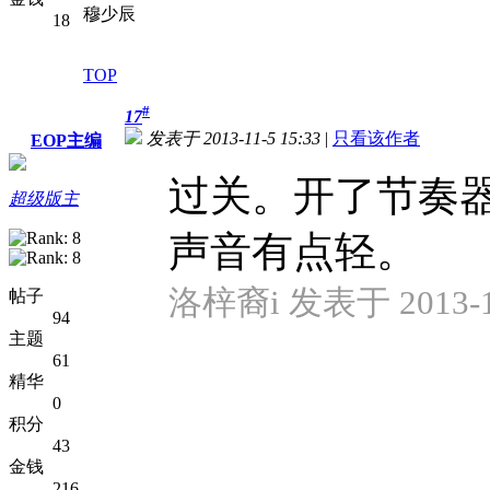
穆少辰
18
TOP
#
17
发表于 2013-11-5 15:33
|
只看该作者
EOP主编
过关。开了节奏
超级版主
声音有点轻。
洛梓裔i 发表于 2013-11
帖子
94
主题
61
精华
0
积分
43
金钱
216