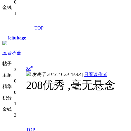
0
金钱
1
TOP
leitubage
五音不全
帖子
#
23
3
发表于 2013-11-29 19:48
|
只看该作者
主题
0
208优秀 ,毫无悬念
精华
0
积分
1
金钱
3
TOP