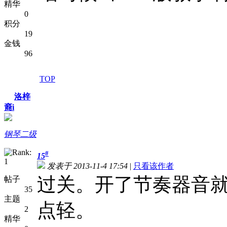
精华
0
积分
19
金钱
96
TOP
洛梓
裔i
钢琴二级
#
15
发表于 2013-11-4 17:54
|
只看该作者
过关。开了节奏器音
帖子
35
主题
点轻。
2
精华