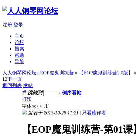
注册
登录
主页
论坛
搜索
帮助
导航
人人钢琴网论坛
»
EOP魔鬼训练营
»
【EOP魔鬼训练营2.0版】
1
2
下一页
返回列表
发帖
#
1
跳转到
»
倒序看帖
打印
T
字体大小:
t
发表于 2013-10-25 11:21
|
只看该作者
【EOP魔鬼训练营-第01