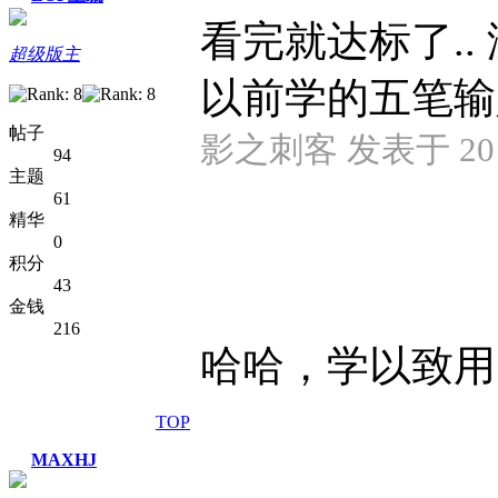
看完就达标了.. 没
超级版主
以前学的五笔输
帖子
影之刺客 发表于 2013-
94
主题
61
精华
0
积分
43
金钱
216
哈哈，学以致用！加
TOP
MAXHJ