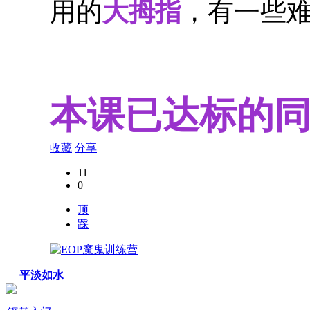
用的
大拇指
，有一些
本课已达标的
收藏
分享
11
0
顶
踩
平淡如水