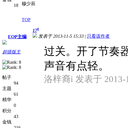
穆少辰
18
TOP
#
17
发表于 2013-11-5 15:33
|
只看该作者
EOP主编
过关。开了节奏
超级版主
声音有点轻。
洛梓裔i 发表于 2013-11
帖子
94
主题
61
精华
0
积分
43
金钱
216