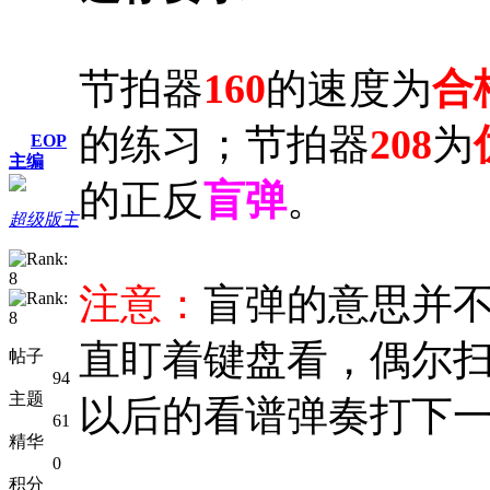
节拍器
160
的速度为
合
的练习；节拍器
208
为
EOP
主编
的正反
盲弹
。
超级版主
注意：
盲弹的意思并
直盯着键盘看，偶尔
帖子
94
主题
以后的看谱弹奏打下
61
精华
0
积分