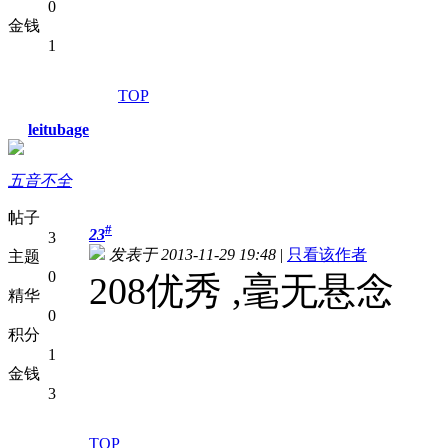
0
金钱
1
TOP
leitubage
五音不全
帖子
#
23
3
发表于 2013-11-29 19:48
|
只看该作者
主题
0
208优秀 ,毫无悬念
精华
0
积分
1
金钱
3
TOP