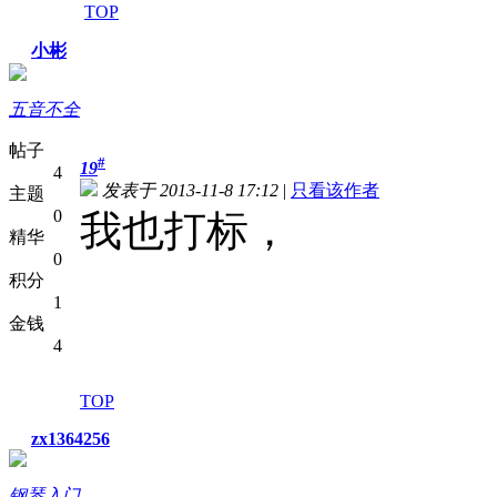
TOP
小彬
五音不全
帖子
#
19
4
发表于 2013-11-8 17:12
|
只看该作者
主题
0
我也打标，
精华
0
积分
1
金钱
4
TOP
zx1364256
钢琴入门