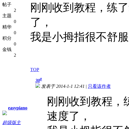
刚刚收到教程，练了
帖子
2
主题
了，
0
精华
0
我是小拇指很不舒服
积分
0
金钱
2
TOP
#
30
发表于 2014-1-1 12:41
|
只看该作者
刚刚收到教程，练
easypiano
速度了，
超级版主