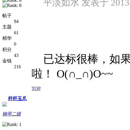
平淡如水 发表于 2013-10
帖子
94
主题
61
精华
0
积分
43
已达标很棒，如果可以
金钱
216
啦！ O(∩_∩)O~~
TOP
纤纤玉爪
钢琴二级