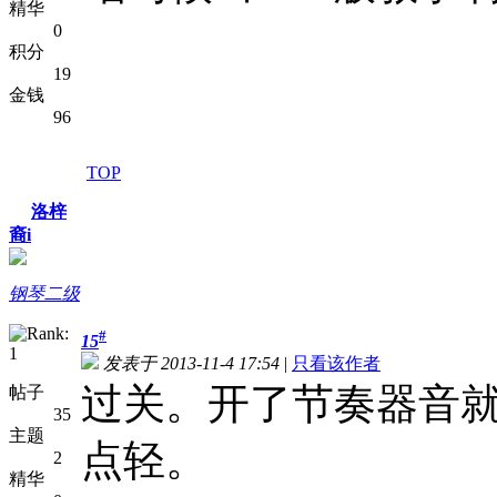
精华
0
积分
19
金钱
96
TOP
洛梓
裔i
钢琴二级
#
15
发表于 2013-11-4 17:54
|
只看该作者
过关。开了节奏器音
帖子
35
主题
点轻。
2
精华