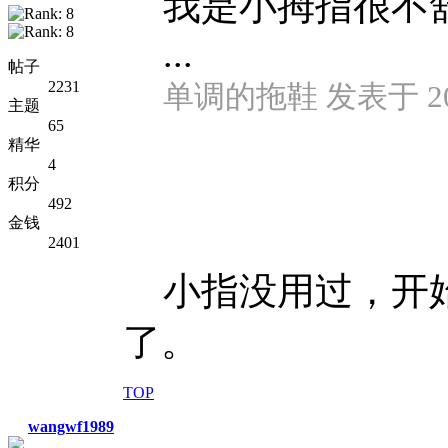
我是小拇指很不
...
帖子
2231
单调的拖鞋 发表于 2014
主题
65
精华
4
积分
492
金钱
2401
小指没用过，开始
了。
TOP
wangwf1989