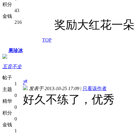
积分
43
金钱
奖励大红花一朵！加
216
TOP
果珍冰
五音不全
帖子
#
7
1
发表于 2013-10-25 17:09
|
只看该作者
主题
0
好久不练了，优秀
精华
0
积分
0
金钱
1