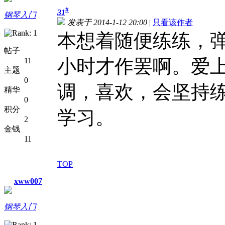
#
31
钢琴入门
发表于 2014-1-12 20:00
|
只看该作者
本想着随便练练，
帖子
小时才作罢啊。爱
11
主题
0
调，喜欢，会坚持练
精华
0
积分
学习。
2
金钱
11
TOP
xww007
钢琴入门