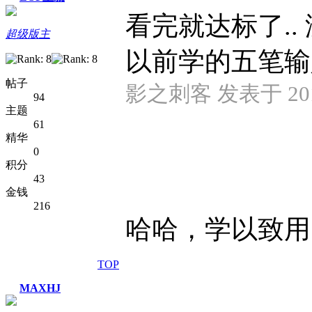
看完就达标了.. 没
超级版主
以前学的五笔输
帖子
影之刺客 发表于 2013-
94
主题
61
精华
0
积分
43
金钱
216
哈哈，学以致用！加
TOP
MAXHJ