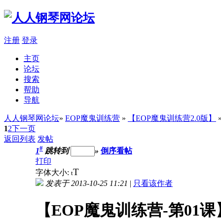
注册
登录
主页
论坛
搜索
帮助
导航
人人钢琴网论坛
»
EOP魔鬼训练营
»
【EOP魔鬼训练营2.0版】
1
2
下一页
返回列表
发帖
#
1
跳转到
»
倒序看帖
打印
T
字体大小:
t
发表于 2013-10-25 11:21
|
只看该作者
【EOP魔鬼训练营-第01