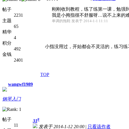
刚刚收到教程，练了练第一课，勉强到
帖子
2231
我是小拇指很不舒服呀…说不上来的难受。
主题
单调的拖鞋 发表于 2014-1-1 11:11
65
精华
4
积分
小指没用过，开始都会不灵活的，练习练
492
金钱
2401
TOP
wangwf1989
钢琴入门
帖子
#
31
11
发表于 2014-1-12 20:00
|
只看该作者