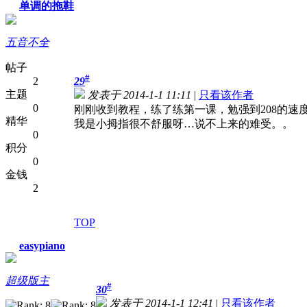
单调的拖鞋
五音不全
帖子
#
2
29
主题
发表于 2014-1-1 11:11
|
只看该作者
0
刚刚收到教程，练了练第一课，勉强到208的速
精华
我是小拇指很不舒服呀…说不上来的难受。。
0
积分
0
金钱
2
TOP
easypiano
超级版主
#
30
发表于 2014-1-1 12:41
|
只看该作者