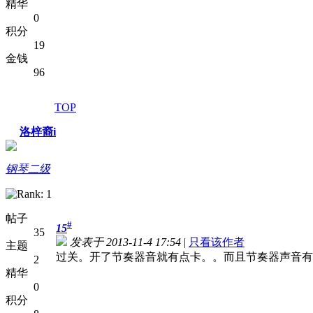
精华
0
积分
19
金钱
96
TOP
洛梓裔i
钢琴二级
帖子
#
15
35
发表于 2013-11-4 17:54
|
只看该作者
主题
过关。开了节奏器音就有点卡。。而且节奏器声音有
2
精华
0
积分