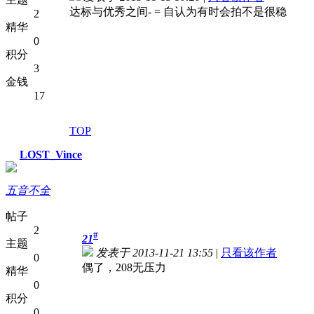
达标与优秀之间- = 自认为有时会拍不是很稳
2
精华
0
积分
3
金钱
17
TOP
LOST_Vince
五音不全
帖子
2
#
21
主题
发表于 2013-11-21 13:55
|
只看该作者
0
偶了，208无压力
精华
0
积分
0