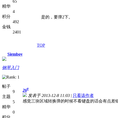
65
精华
4
积分
是的，要弹2下。
492
金钱
2401
TOP
Siemboy
钢琴入门
帖子
#
26
9
发表于 2013-12-8 11:03
|
只看该作者
主题
感觉三块区域转换弹的时候不看键盘的话会有点差
5
精华
0
积分