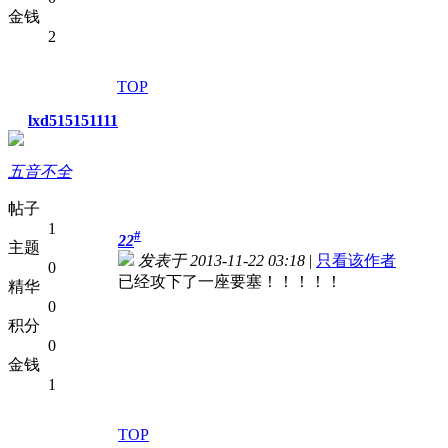
金钱
2
TOP
lxd515151111
五音不全
帖子
1
#
22
主题
发表于 2013-11-22 03:18
|
只看该作者
0
已经攻下了一座要塞！！！！！
精华
0
积分
0
金钱
1
TOP