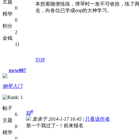
主题
本想着随便练练，弹琴时一发不可收拾，练了
0
去，向各位已学成eop的大神学习。
精华
0
积分
2
金钱
11
TOP
xww007
钢琴入门
帖子
#
32
6
发表于 2014-1-17 16:45
|
只看该作者
主题
第一个我过了~！前来报名
0
精华
0