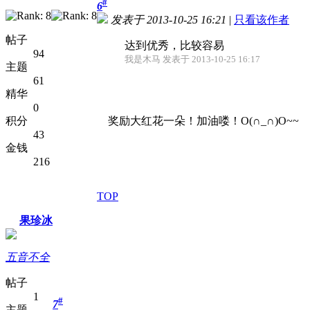
#
6
发表于 2013-10-25 16:21
|
只看该作者
帖子
达到优秀，比较容易
94
我是木马 发表于 2013-10-25 16:17
主题
61
精华
0
积分
奖励大红花一朵！加油喽！O(∩_∩)O~~
43
金钱
216
TOP
果珍冰
五音不全
帖子
1
#
7
主题