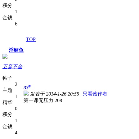
积分
1
金钱
6
TOP
淫鳕鱼
五音不全
帖子
2
#
33
主题
发表于 2014-1-26 20:55
|
只看该作者
1
第一课无压力 208
精华
0
积分
1
金钱
4