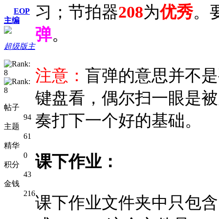
习；节拍器
208
为
优秀
。
EOP
主编
弹
。
超级版主
注意：
盲弹的意思并不是
键盘看，偶尔扫一眼是被
帖子
奏打下一个好的基础。
94
主题
61
精华
0
课下作业：
积分
43
金钱
216
课下作业文件夹中只包含