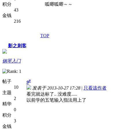
积分
呱唧呱唧～～
43
金钱
216
TOP
影之刺客
钢琴入门
#
帖子
9
10
发表于 2013-10-27 17:28
|
只看该作者
主题
看完就达标了.. 没难度.....
2
以前学的五笔输入指法用上了
精华
0
积分
3
金钱