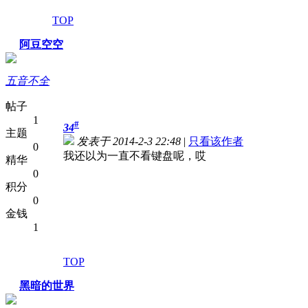
TOP
阿豆空空
五音不全
帖子
1
#
34
主题
发表于 2014-2-3 22:48
|
只看该作者
0
我还以为一直不看键盘呢，哎
精华
0
积分
0
金钱
1
TOP
黑暗的世界