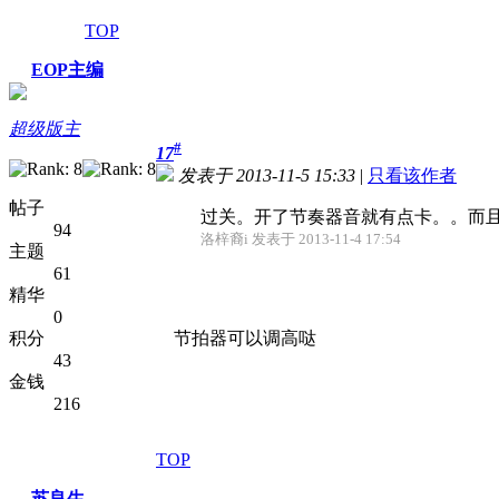
TOP
EOP主编
超级版主
#
17
发表于 2013-11-5 15:33
|
只看该作者
帖子
过关。开了节奏器音就有点卡。。而
94
洛梓裔i 发表于 2013-11-4 17:54
主题
61
精华
0
积分
节拍器可以调高哒
43
金钱
216
TOP
苏良生