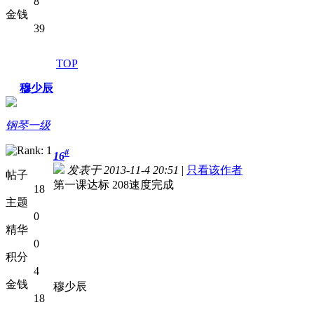
8
金钱
39
TOP
穆少辰
钢琴一级
#
16
发表于 2013-11-4 20:51
|
只看该作者
帖子
第一课达标 208速度完成
18
主题
0
精华
0
积分
4
金钱
穆少辰
18