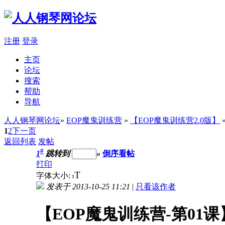
注册
登录
主页
论坛
搜索
帮助
导航
人人钢琴网论坛
»
EOP魔鬼训练营
»
【EOP魔鬼训练营2.0版】
1
2
下一页
返回列表
发帖
#
1
跳转到
»
倒序看帖
打印
T
字体大小:
t
发表于 2013-10-25 11:21
|
只看该作者
【EOP魔鬼训练营-第01