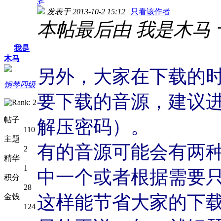
3
发表于 2013-10-2 15:12
|
只看该作者
本帖最后由 我是木马 于 20
我是
木马
另外，大家在下载的
钢琴四级
要下载的音源，建议
帖子
解压密码）。
110
主题
有的音源可能会有两
2
精华
1
中一个或者根据需要
积分
28
这样能节省大家的下
金钱
124