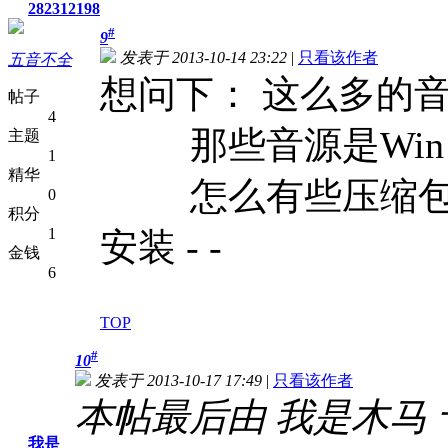
282312198
#
9
发表于 2013-10-14 23:22
|
只看该作者
五音不全
想问下： 这么多的
帖子
4
那些音源是Win 7
主题
1
精华
怎么有些压缩包里 只
0
积分
1
安装 - -
金钱
6
TOP
#
10
发表于 2013-10-17 17:49
|
只看该作者
本帖最后由 我是木马 于 20
我是