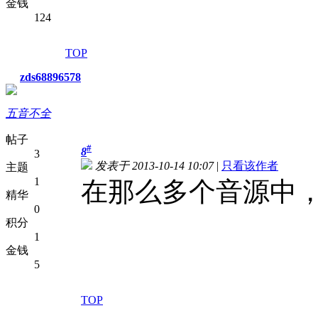
金钱
124
TOP
zds68896578
五音不全
帖子
#
8
3
发表于 2013-10-14 10:07
|
只看该作者
主题
1
在那么多个音源中
精华
0
积分
1
金钱
5
TOP