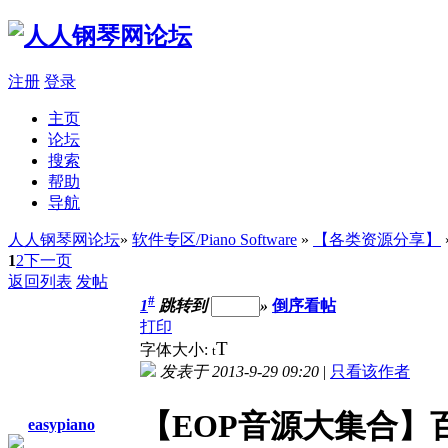
注册
登录
主页
论坛
搜索
帮助
导航
人人钢琴网论坛
»
软件专区/Piano Software
»
【各类资源分享】
1
2
下一页
返回列表
发帖
#
1
跳转到
»
倒序看帖
打印
T
字体大小:
t
发表于 2013-9-29 09:20
|
只看该作者
【EOP音源大集合】
easypiano