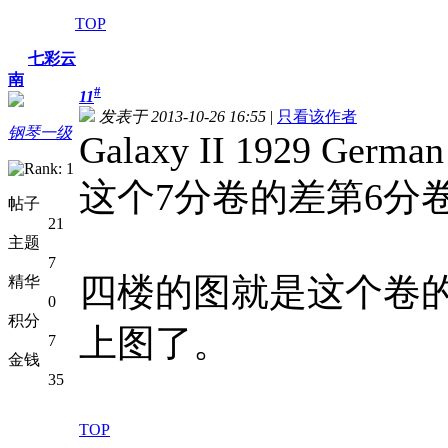
TOP
七彩云
南
#
11
发表于 2013-10-26 16:55
|
只看该作者
钢琴一级
Galaxy II 1929 German
这个7分卷的差第6分
帖子
21
主题
7
四楼的图就是这个卷
精华
0
积分
上图了。
7
金钱
35
TOP