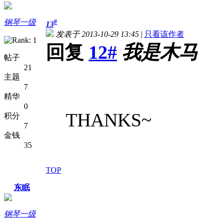
钢琴一级
#
13
发表于 2013-10-29 13:45
|
只看该作者
回复
12#
我是木马
帖子
21
主题
7
精华
0
THANKS~
积分
7
金钱
35
TOP
东眠
钢琴一级