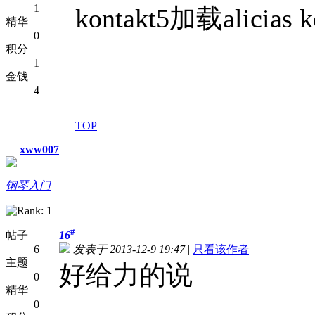
1
kontakt5加载alic
精华
0
积分
1
金钱
4
TOP
xww007
钢琴入门
#
帖子
16
6
发表于 2013-12-9 19:47
|
只看该作者
主题
好给力的说
0
精华
0