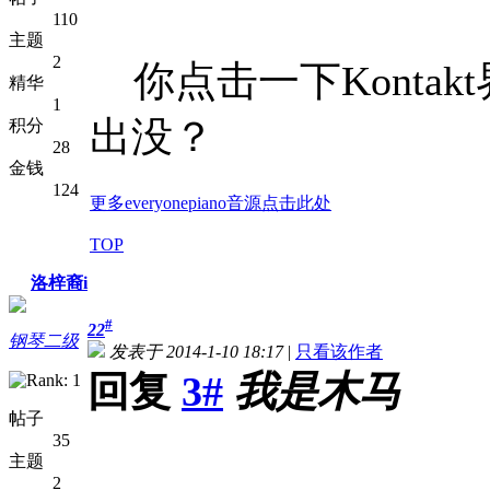
110
主题
2
你点击一下Konta
精华
1
出没？
积分
28
金钱
124
更多everyonepiano音源点击此处
TOP
洛梓裔i
#
22
钢琴二级
发表于 2014-1-10 18:17
|
只看该作者
回复
3#
我是木马
帖子
35
主题
2