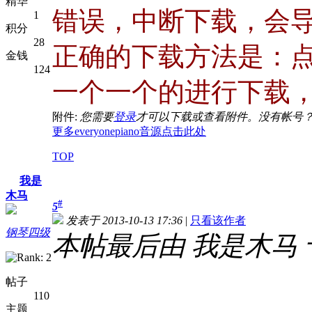
精华
错误，中断下载，会
1
积分
28
正确的下载方法是：点击
金钱
124
一个一个的进行下载
附件:
您需要
登录
才可以下载或查看附件。没有帐号
更多everyonepiano音源点击此处
TOP
我是
木马
#
5
发表于 2013-10-13 17:36
|
只看该作者
钢琴四级
本帖最后由 我是木马 于 20
帖子
110
主题