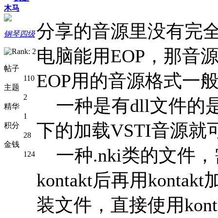
木马
分享的音源里没有完
钢琴四级
电脑能用EOP，那音
帖子
EOP用的音源格式一
110
主题
2
一种是有dll文件的是
精华
1
下的加载VSTI音源就
积分
28
金钱
一种.nki类的文件，需要
124
kontakt后再用kon
装文件，直接使用konta