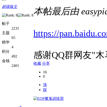
超级版主
本帖最后由 easypian
帖子
2231
https://pan.baidu.
主题
65
精华
4
积分
感谢QQ群网友"木
492
金钱
收藏
分享
2401
16
0
顶
踩
#