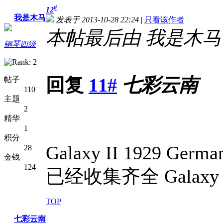
#
12
我是木马
发表于 2013-10-28 22:24
|
只看该作者
本帖最后由 我是木马 于 2
钢琴四级
回复
11#
七彩云南
帖子
110
主题
2
精华
1
积分
Galaxy II 1929 Germa
28
金钱
124
已经收集齐全 Gala
TOP
七彩云南