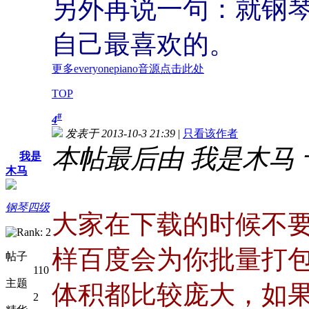
另外再说一句：就钢
自己最喜欢的。
更多everyonepiano音源点击此处
TOP
#
4
发表于 2013-10-3 21:39
|
只看该作者
本帖最后由 我是木马 于 20
我是
木马
钢琴四级
大家在下载的时候不
样百度会为你批量打
帖子
110
主题
体积都比较庞大，如
2